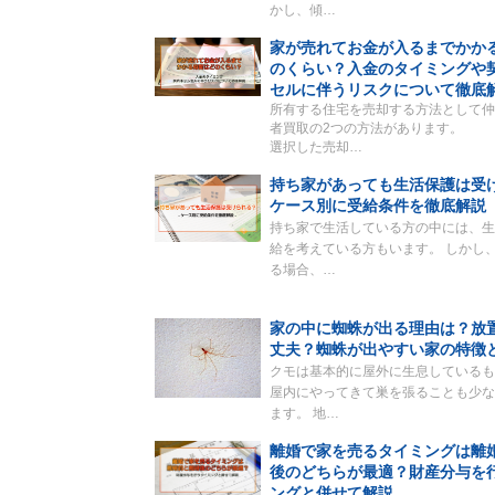
かし、傾…
家が売れてお金が入るまでかか
のくらい？入金のタイミングや
セルに伴うリスクについて徹底
所有する住宅を売却する方法として仲
者買取の2つの方法があります。
選択した売却…
持ち家があっても生活保護は受
ケース別に受給条件を徹底解説
持ち家で生活している方の中には、生
給を考えている方もいます。 しかし
る場合、…
家の中に蜘蛛が出る理由は？放
丈夫？蜘蛛が出やすい家の特徴
クモは基本的に屋外に生息しているも
屋内にやってきて巣を張ることも少な
ます。 地…
離婚で家を売るタイミングは離
後のどちらが最適？財産分与を
ングと併せて解説