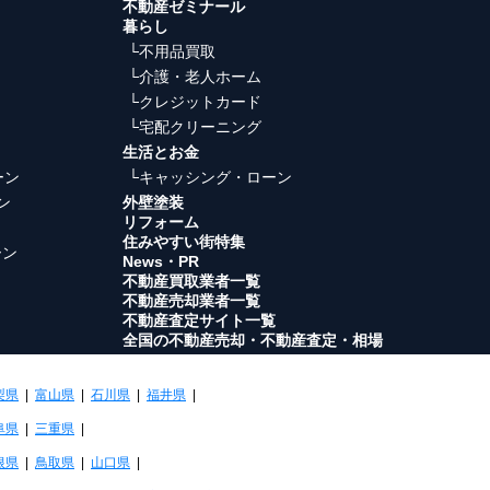
不動産ゼミナール
暮らし
└不用品買取
└介護・老人ホーム
└クレジットカード
└宅配クリーニング
生活とお金
ーン
└キャッシング・ローン
ン
外壁塗装
リフォーム
住みやすい街特集
ーン
News・PR
不動産買取業者一覧
不動産売却業者一覧
不動産査定サイト一覧
全国の不動産売却・不動産査定・相場
梨県
|
富山県
|
石川県
|
福井県
|
阜県
|
三重県
|
根県
|
鳥取県
|
山口県
|