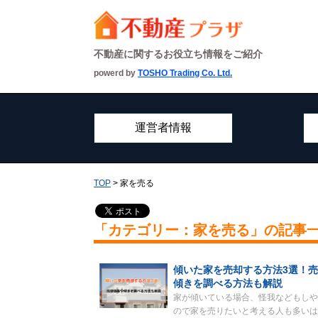
不動産に関するお役立ち情報をご紹介
powerd by
TOSHO Trading Co. Ltd.
運営者情報
TOP
> 家を売る
「カテゴリー：家を売る」の記事
傾いた家を売却する方法3選！
傾きを調べる方法も解説
家が傾いている場合、怪我などもしや
ので家を売りたいと考える人も多いは