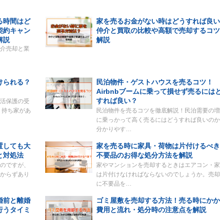
る時間はど
家を売るお金がない時はどうすれば良い
契約キャン
仲介と買取の比較や高額で売却するコツ
解説
解説
介売却と業
けられる？
民泊物件・ゲストハウスを売るコツ！
Airbnbブームに乗って損せず売るには
すれば良い？
活保護の受
、持ち家があ
民泊物件を売るコツを徹底解説！民泊需要の増
に乗っかって高く売るにはどうすれば良いのか
分かりやす…
置しても大
家を売る時に家具・荷物は片付けるべき
と対処法
不要品のお得な処分方法を解説
のですが、
家やマンションを売却するときはエアコン・家
からずあり
は片付けなければならないのでしょうか。売却
に不要品を…
婚前と離婚
ゴミ屋敷を売却する方法！売る時にかか
行うタイミ
費用と流れ・処分時の注意点を解説