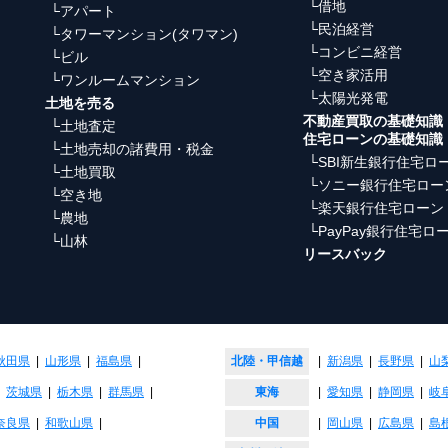
└借地
└アパート
└民泊経営
└タワーマンション(タワマン)
└コンビニ経営
└ビル
└空き家活用
└ワンルームマンション
└太陽光発電
土地を売る
不動産買取の基礎知識
└土地査定
住宅ローンの基礎知識
└土地売却の諸費用・税金
└SBI新生銀行住宅ロ
└土地買取
└ソニー銀行住宅ロー
└空き地
└楽天銀行住宅ローン
└農地
└PayPay銀行住宅ロ
└山林
リースバック
秋田県
|
山形県
|
福島県
|
北陸・甲信越
|
新潟県
|
長野県
|
山
|
茨城県
|
栃木県
|
群馬県
|
東海
|
愛知県
|
静岡県
|
岐
奈良県
|
和歌山県
|
中国
|
岡山県
|
広島県
|
島