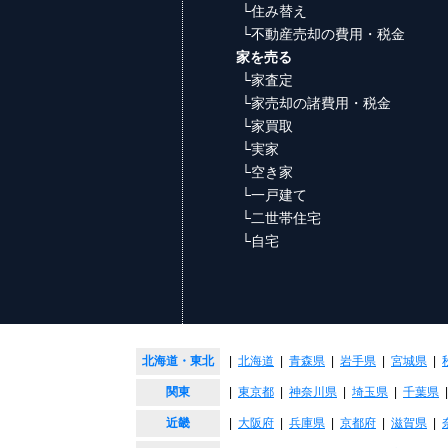
└住み替え
└不動産売却の費用・税金
家を売る
└家査定
└家売却の諸費用・税金
└家買取
└実家
└空き家
└一戸建て
└二世帯住宅
└自宅
北海道・東北
|
北海道
|
青森県
|
岩手県
|
宮城県
|
関東
|
東京都
|
神奈川県
|
埼玉県
|
千葉県
近畿
|
大阪府
|
兵庫県
|
京都府
|
滋賀県
|