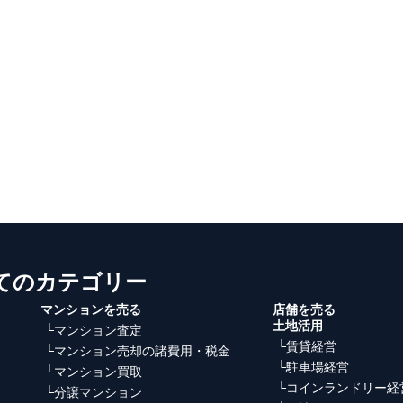
マンションを売る
店舗を売る
土地活用
└マンション査定
└賃貸経営
└マンション売却の諸費用・税金
└駐車場経営
└マンション買取
└コインランドリー経
└分譲マンション