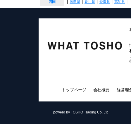
四国
|
徳島県
|
香川県
|
愛媛県
|
高知県
|
トップページ
会社概要
経営理
powerd by TOSHO Trading Co. Ltd.