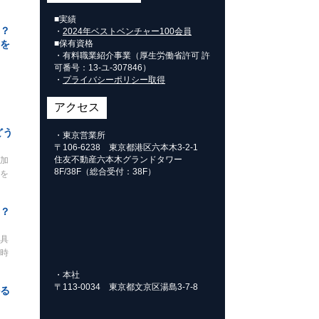
■実績
？
・
2024年ベストベンチャー100会員
を
■保有資格
・有料職業紹介事業（厚生労働省許可 許
可番号：
13-ユ-307846
）
・
プライバシーポリシー取得
アクセス
どう
・東京営業所
〒106-6238 東京都港区六本木3-2-1
住友不動産六本木グランドタワー
加
8F/38F（総合受付：38F）
を
？
具
時
・本社
〒113-0034 東京都文京区湯島3-7-8
る