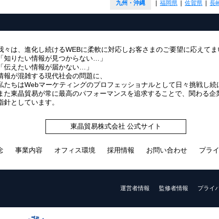
九州・沖縄
|
福岡県
|
佐賀県
|
長
我々は、進化し続けるWEBに柔軟に対応しお客さまのご要望に応えてま
「知りたい情報が見つからない…」
「伝えたい情報が届かない…」
情報が混雑する現代社会の問題に、
私たちはWebマーケティングのプロフェッショナルとして日々挑戦し続
また東晶貿易が常に最高のパフォーマンスを追求することで、関わる企業・
指針としています。
東晶貿易株式会社 公式サイト
念
事業内容
オフィス環境
採用情報
お問い合わせ
プラ
運営者情報
監修者情報
プライ