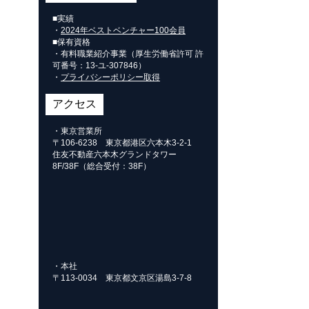
■実績
・
2024年ベストベンチャー100会員
■保有資格
・有料職業紹介事業（厚生労働省許可 許
可番号：
13-ユ-307846
）
・
プライバシーポリシー取得
アクセス
・東京営業所
〒106-6238 東京都港区六本木3-2-1
住友不動産六本木グランドタワー
8F/38F（総合受付：38F）
・本社
〒113-0034 東京都文京区湯島3-7-8