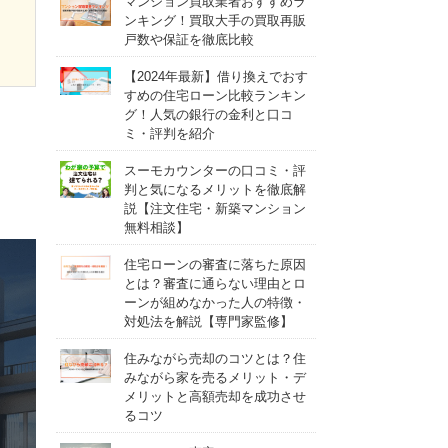
マンション買取業者おすすめラ
ンキング！買取大手の買取再販
戸数や保証を徹底比較
【2024年最新】借り換えでおす
すめの住宅ローン比較ランキン
グ！人気の銀行の金利と口コ
ミ・評判を紹介
スーモカウンターの口コミ・評
判と気になるメリットを徹底解
説【注文住宅・新築マンション
無料相談】
住宅ローンの審査に落ちた原因
とは？審査に通らない理由とロ
ーンが組めなかった人の特徴・
対処法を解説【専門家監修】
住みながら売却のコツとは？住
みながら家を売るメリット・デ
メリットと高額売却を成功させ
るコツ