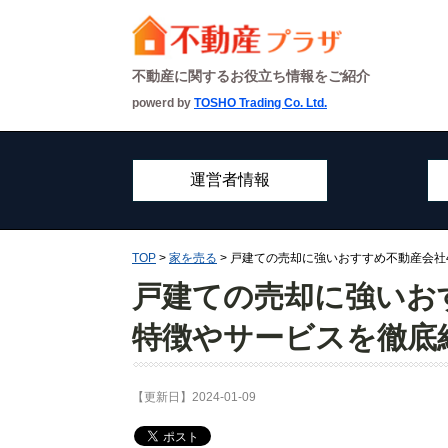
不動産に関するお役立ち情報をご紹介
powerd by
TOSHO Trading Co. Ltd.
運営者情報
TOP
>
家を売る
> 戸建ての売却に強いおすすめ不動産会
戸建ての売却に強いお
特徴やサービスを徹底
【更新日】2024-01-09