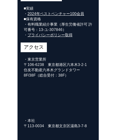
■実績
・
2024年ベストベンチャー100会員
■保有資格
・有料職業紹介事業（厚生労働省許可 許
可番号：
13-ユ-307846
）
・
プライバシーポリシー取得
アクセス
・東京営業所
〒106-6238 東京都港区六本木3-2-1
住友不動産六本木グランドタワー
8F/38F（総合受付：38F）
・本社
〒113-0034 東京都文京区湯島3-7-8